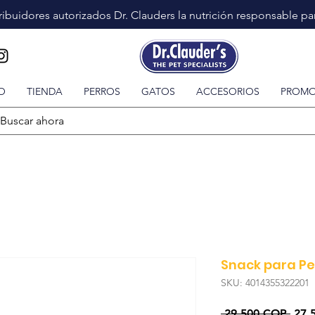
ibuidores autorizados Dr. Clauders la nutrición responsable p
IO
TIENDA
PERROS
GATOS
ACCESORIOS
PROM
Snack para Per
SKU: 4014355322201
Prec
 29.500 COP 
27.