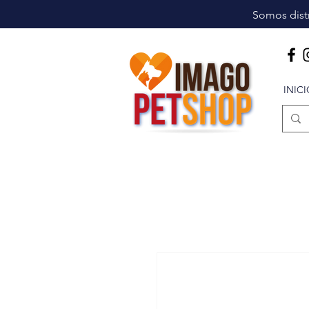
Somos distr
INIC