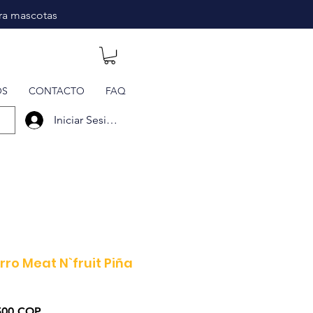
ara mascotas
OS
CONTACTO
FAQ
Iniciar Sesión
ro Meat N`fruit Piña
io
Precio
500 COP