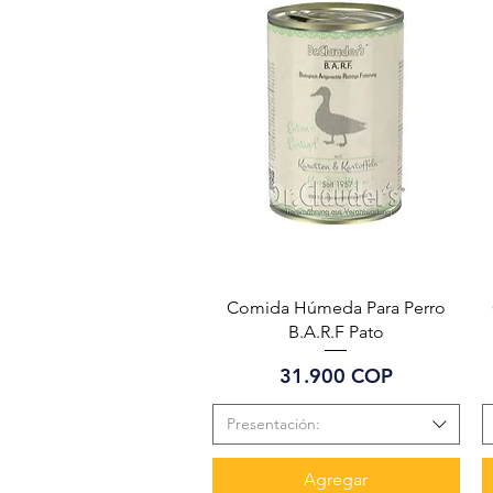
Vista rápida
Comida Húmeda Para Perro
B.A.R.F Pato
Precio
31.900 COP
Presentación:
Agregar