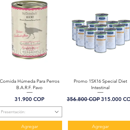
Vista rápida
Vista rápida
Comida Húmeda Para Perros
Promo 15X16 Special Diet
B.A.R.F. Pavo
Intestinal
Precio
Precio
Precio de o
31.900 COP
356.800 COP
315.000 C
Presentación:
Agregar
Agregar