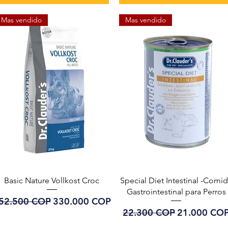
Mas vendido
Mas vendido
Vista rápida
Vista rápida
Basic Nature Vollkost Croc
Special Diet Intestinal -Comi
Gastrointestinal para Perros
recio
Precio de oferta
52.500 COP
330.000 COP
Precio
Precio de o
22.300 COP
21.000 CO