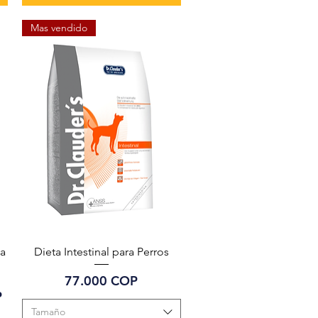
Mas vendido
Vista rápida
da
Dieta Intestinal para Perros
Precio
77.000 COP
ferta
P
Tamaño