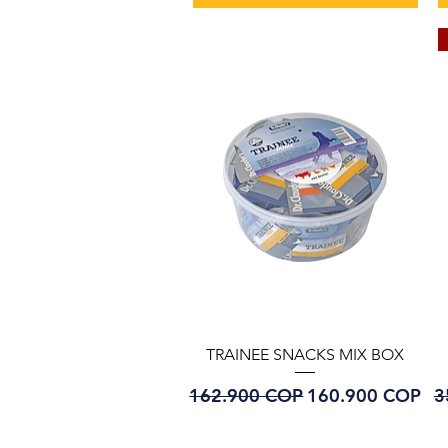
Vista rápida
TRAINEE SNACKS MIX BOX
Precio
Precio de oferta
P
162.900 COP
160.900 COP
3