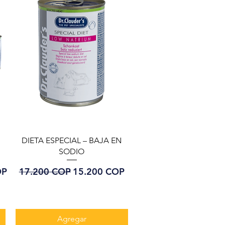
Vista rápida
DIETA ESPECIAL – BAJA EN
SODIO
ferta
Precio
Precio de oferta
OP
17.200 COP
15.200 COP
Agregar