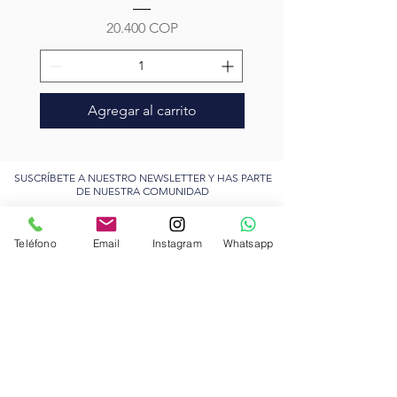
Precio
20.400 COP
Agregar al carrito
SUSCRÍBETE A NUESTRO NEWSLETTER Y HAS PARTE
DE NUESTRA COMUNIDAD
Teléfono
Email
Instagram
Whatsapp
Enviar
Acepto los términos y
condiciones
Ver polìtica de
privacidad
IR A LA TIENDA
PERROS