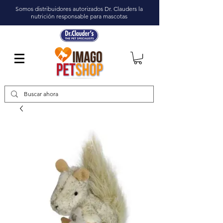
Somos distribuidores autorizados Dr. Clauders la
nutrición responsable para mascotas