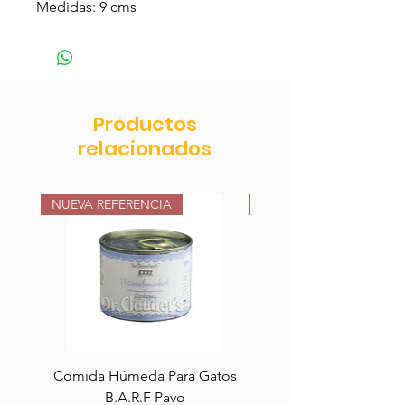
Medidas: 9 cms
Productos
relacionados
NUEVA REFERENCIA
NUEVA REFERENCIA
Comida Húmeda Para Gatos
Comida Húmeda Para
B.A.R.F Pavo
B.A.R.F Salmón y Pe