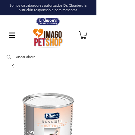
Somos distribuidores autorizados Dr. Clauders la
nutrición responsable para mascotas