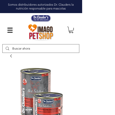
Somos distribuidores autorizados Dr. Clauders la
nutrición responsable para mascotas