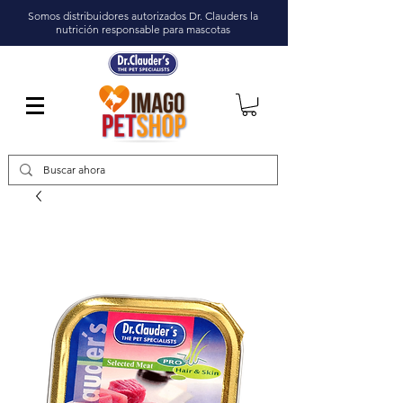
Somos distribuidores autorizados Dr. Clauders la
nutrición responsable para mascotas