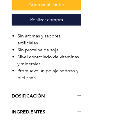
Agregar al carrito
Realizar compra
Sin aromas y sabores
artificiales
Sin proteína de soja
Nivel controlado de vitaminas
y minerales
Promueve un pelaje sedoso y
piel sana
DOSIFICACIÓN
Cantidades
INGREDIENTES
diarias
recomendadas
Carne de Salmón, Harina de Arroz,
perros (g)
Aceite de Salmón, Minerales,