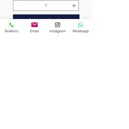
Agregar al carrito
Teléfono
Email
Instagram
Whatsapp
SUSCRÍBETE A NUESTRO NEWSLETTER Y HAS PARTE
DE NUESTRA COMUNIDAD
Enviar
Acepto los términos y
condiciones
Ver polìtica de
privacidad
IR A LA TIENDA
PERROS
GATOS
PROMOS
NOSOTROS
CONTACTO